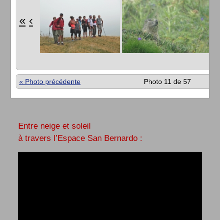
«
‹
« Photo précédente
Photo 11 de 57
Entre neige et soleil
à travers l’Espace San Bernardo :