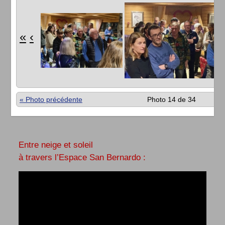
«
‹
« Photo précédente
Photo 14 de 34
Entre neige et soleil
à travers l’Espace San Bernardo :