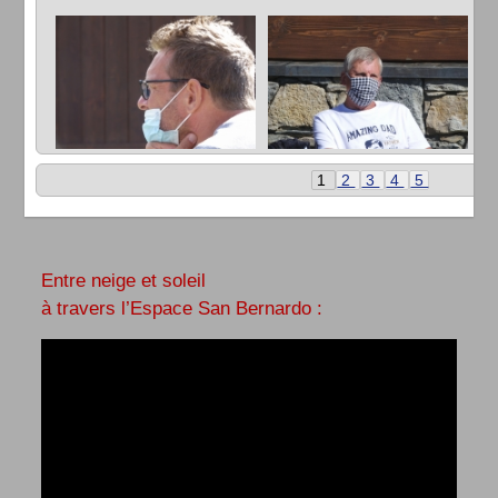
1
2
3
4
5
Entre neige et soleil
à travers l’Espace San Bernardo :