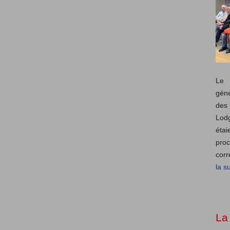
Le 
géné
des 
Lod
éta
pro
corr
la su
La