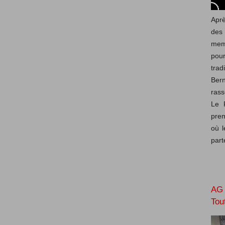
Aprè
des
mem
pou
trad
Ber
rass
Le 
prem
où l
part
AG 
Tou