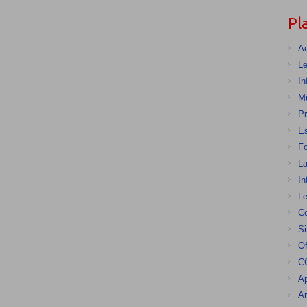
Pl
Ac
Le
In
Mu
Pr
E
F
La
In
Le
Co
Si
Of
CG
Ap
Ar