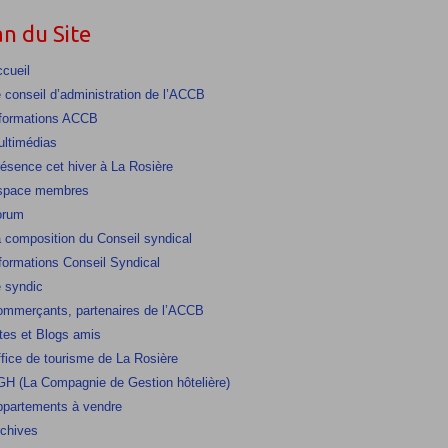
an du Site
cueil
 conseil d’administration de l’ACCB
formations ACCB
ltimédias
ésence cet hiver à La Rosière
space membres
orum
 composition du Conseil syndical
formations Conseil Syndical
 syndic
mmerçants, partenaires de l’ACCB
tes et Blogs amis
fice de tourisme de La Rosière
H (La Compagnie de Gestion hôtelière)
partements à vendre
chives