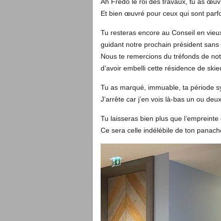
Ah Frédo le roi des travaux, tu as œuv
Et bien œuvré pour ceux qui sont parfo
Tu resteras encore au Conseil en vieu
guidant notre prochain président san
Nous te remercions du tréfonds de no
d’avoir embelli cette résidence de skie
Tu as marqué, immuable, ta période s
J’arrête car j’en vois là-bas un ou deux
Tu laisseras bien plus que l’empreinte
Ce sera celle indélébile de ton panach