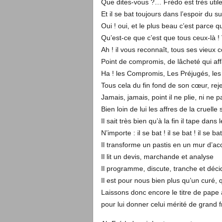
Que dites-vous ?… Frédo est très utile
Et il se bat toujours dans l’espoir du s
Oui ! oui, et le plus beau c’est parce qu’i
Qu’est-ce que c’est que tous ceux-là !
Ah ! il vous reconnaît, tous ses vieux 
Point de compromis, de lâcheté qui aff
Ha ! les Compromis, Les Préjugés, le
Tous cela du fin fond de son cœur, rej
Jamais, jamais, point il ne plie, ni ne p
Bien loin de lui les affres de la cruelle 
Il sait très bien qu’à la fin il tape dans 
N’importe : il se bat ! il se bat ! il se bat
Il transforme un pastis en un mur d’ac
Il lit un devis, marchande et analyse
Il programme, discute, tranche et déci
Il est pour nous bien plus qu’un curé,
Laissons donc encore le titre de pape 
pour lui donner celui mérité de grand f