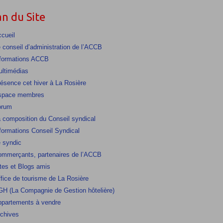
an du Site
cueil
 conseil d’administration de l’ACCB
formations ACCB
ltimédias
ésence cet hiver à La Rosière
space membres
orum
 composition du Conseil syndical
formations Conseil Syndical
 syndic
mmerçants, partenaires de l’ACCB
tes et Blogs amis
fice de tourisme de La Rosière
H (La Compagnie de Gestion hôtelière)
partements à vendre
chives