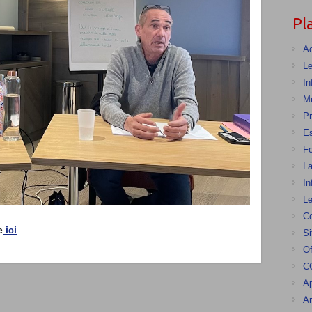
Pl
Ac
Le
In
Mu
Pr
E
F
La
In
Le
Co
e
ici
Si
Of
CG
Ap
Ar