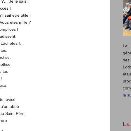
 ?… Je le sais !
uccès !
l sait être utile !
 Vous êtes mille ?
complices !
adissent.
s Lâchetés !…
Le 
etés.
géné
actise,
des 
sottise.
Lod
le tas
éta
 !
pro
cise.
corr
la su
de, avisé.
 qu’un abbé
au Saint Père,
rère.
La