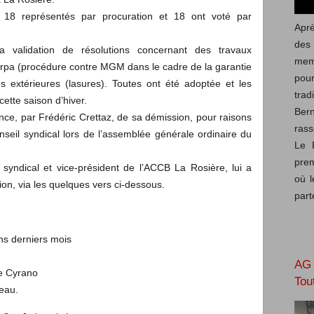
s, 18 représentés par procuration et 18 ont voté par
Aprè
des
la validation de résolutions concernant des travaux
mem
arpa (procédure contre MGM dans le cadre de la garantie
pou
s extérieures (lasures). Toutes ont été adoptée et les
trad
cette saison d’hiver.
Ber
nce, par Frédéric Crettaz, de sa démission, pour raisons
rass
seil syndical lors de l’assemblée générale ordinaire du
Le 
prem
syndical et vice-président de l’ACCB La Rosière, lui a
où l
n, via les quelques vers ci-dessous.
part
ins derniers mois
AG 
e Cyrano
Tou
peau.