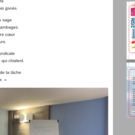
ré
is givrés.
x sage
s ambages.
tre cœur
urs.
yndicale
 qui chialent.
 de ta tâche
e. »