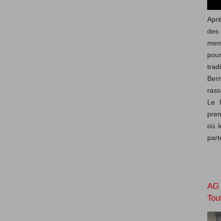
Aprè
des
mem
pou
trad
Ber
rass
Le 
prem
où l
part
AG 
Tou