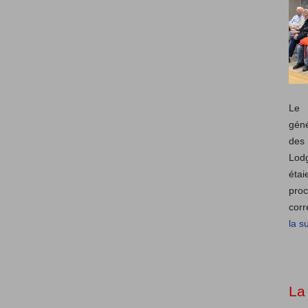
Le 
géné
des 
Lod
éta
pro
corr
la su
La