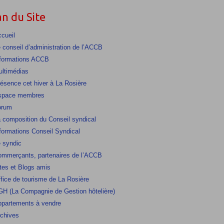
an du Site
cueil
 conseil d’administration de l’ACCB
formations ACCB
ltimédias
ésence cet hiver à La Rosière
space membres
orum
 composition du Conseil syndical
formations Conseil Syndical
 syndic
mmerçants, partenaires de l’ACCB
tes et Blogs amis
fice de tourisme de La Rosière
H (La Compagnie de Gestion hôtelière)
partements à vendre
chives