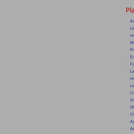
Pl
Ac
Le
In
Mu
Pr
E
F
La
In
Le
Co
Si
Of
CG
Ap
Ar