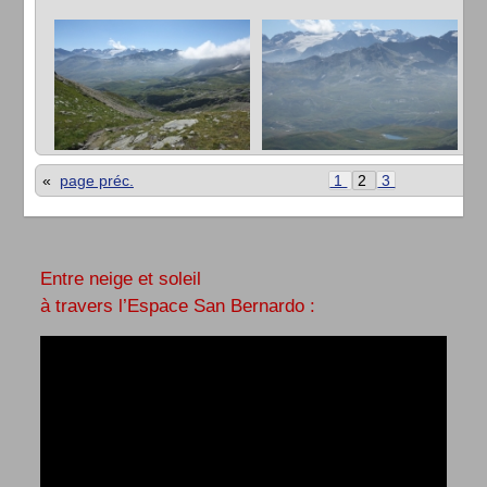
«
page préc.
1
2
3
Entre neige et soleil
à travers l’Espace San Bernardo :