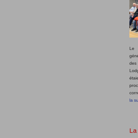
Le 
géné
des 
Lod
éta
pro
corr
la su
La