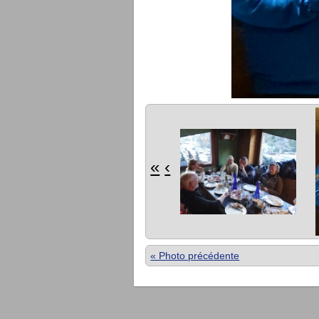
«
‹
« Photo précédente