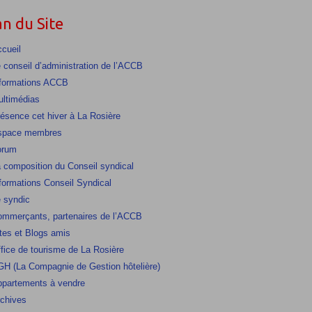
an du Site
cueil
 conseil d’administration de l’ACCB
formations ACCB
ltimédias
ésence cet hiver à La Rosière
space membres
orum
 composition du Conseil syndical
formations Conseil Syndical
 syndic
mmerçants, partenaires de l’ACCB
tes et Blogs amis
fice de tourisme de La Rosière
H (La Compagnie de Gestion hôtelière)
partements à vendre
chives