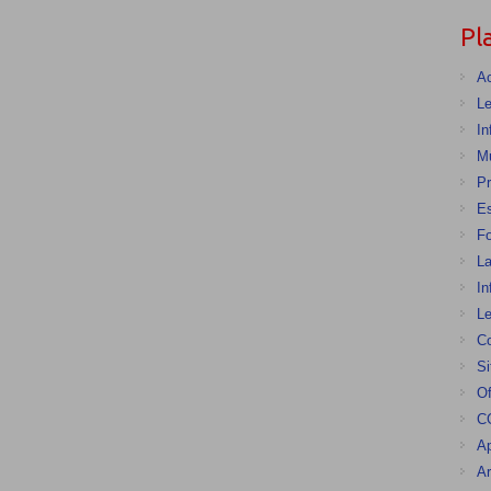
Pl
Ac
Le
In
Mu
Pr
E
F
La
In
Le
Co
Si
Of
CG
Ap
Ar