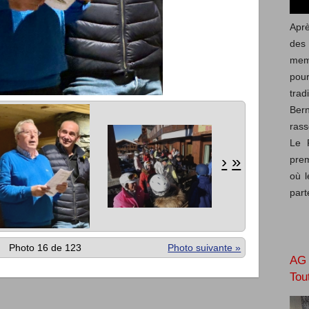
Aprè
des
mem
pou
trad
Ber
rass
Le 
›
»
prem
où l
part
Photo 16 de 123
Photo suivante »
AG 
Tou