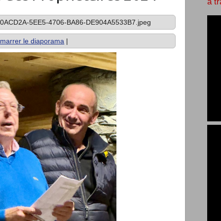
à t
0ACD2A-5EE5-4706-BA86-DE904A5533B7.jpeg
marrer le diaporama
|