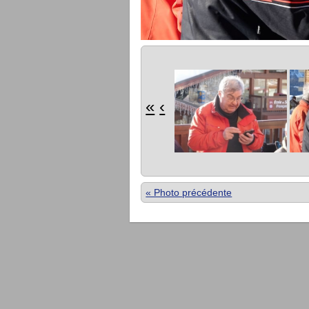
«
‹
« Photo précédente