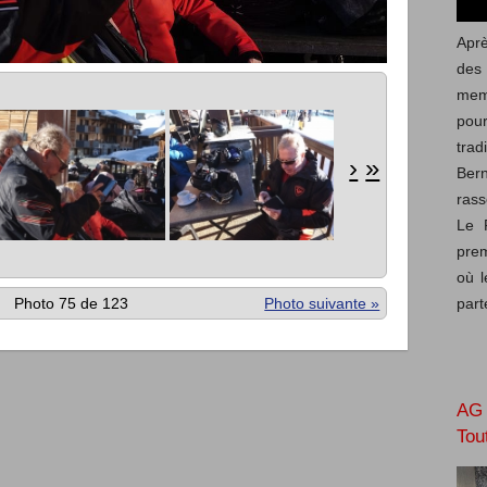
Aprè
des
mem
pou
trad
›
»
Ber
rass
Le 
prem
où l
part
Photo 75 de 123
Photo suivante »
AG 
Tou