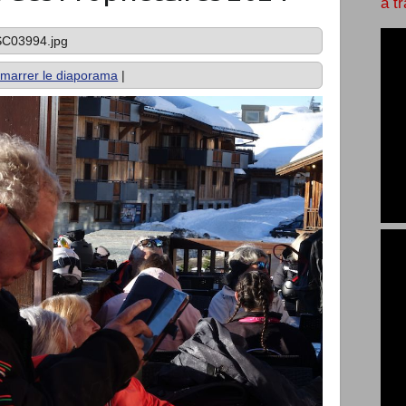
à t
C03994.jpg
marrer le diaporama
|