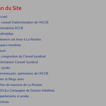
an du Site
cueil
 conseil d’administration de l’ACCB
formations ACCB
ltimédias
ésence cet hiver à La Rosière
space membres
orum
 composition du Conseil syndical
formations Conseil Syndical
 syndic
mmerçants, partenaires de l’ACCB
tes et Blogs amis
fice de tourisme de La Rosière
H (La Compagnie de Gestion hôtelière)
partements à vendre
chives