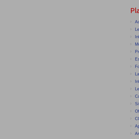
Pl
Ac
Le
In
Mu
Pr
E
F
La
In
Le
Co
Si
Of
CG
Ap
Ar