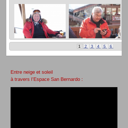
1
2
3
4
5
6
Entre neige et soleil
à travers l’Espace San Bernardo :